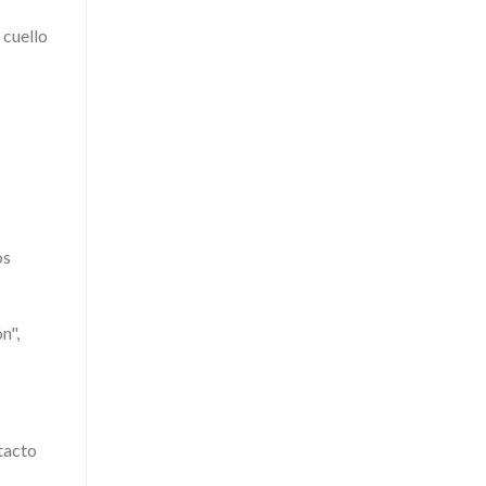
 cuello
os
n",
tacto