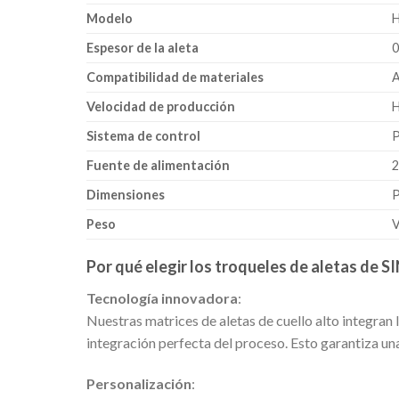
Modelo
H
Espesor de la aleta
0
Compatibilidad de materiales
A
Velocidad de producción
H
Sistema de control
P
Fuente de alimentación
2
Dimensiones
P
Peso
V
Por qué elegir los troqueles de aletas de 
Tecnología innovadora
:
Nuestras matrices de aletas de cuello alto integran
integración perfecta del proceso. Esto garantiza una
Personalización
: