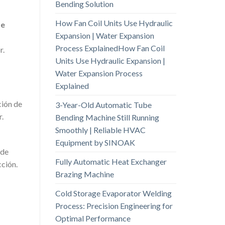
Bending Solution
How Fan Coil Units Use Hydraulic
de
Expansion | Water Expansion
Process ExplainedHow Fan Coil
r.
Units Use Hydraulic Expansion |
Water Expansion Process
Explained
ción de
3-Year-Old Automatic Tube
r.
Bending Machine Still Running
Smoothly | Reliable HVAC
Equipment by SINOAK
 de
Fully Automatic Heat Exchanger
cción.
Brazing Machine
Cold Storage Evaporator Welding
Process: Precision Engineering for
Optimal Performance