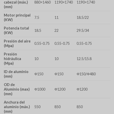
cabezal (máx.)
880×1460
1190×1740
1190×1740
(mm)
Motor principal
7.5
11
18.5/22
(KW)
Potencia total
18.5
22
29.5/34
(KW)
Presión del aire
0.55-0.75
0.55-0.75
0.55-0.75
(Mpa)
Presión
hidráulica
10
10
12.5/15.8
(Mpa)
ID de aluminio
Φ150
Φ150
Φ150/Φ480
(mm)
OD de
Aluminio (max)
Φ1000
Φ1200
Φ1200
(mm)
Anchura del
aluminio (máx.)
550
850
850
(mm)