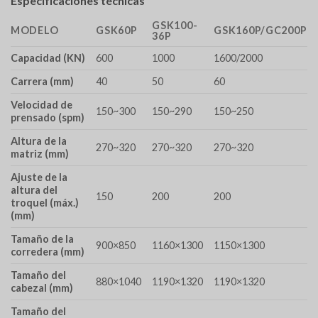
Especificaciones técnicas
GSK100-
MODELO
GSK60P
GSK160P/GC200P
36P
Capacidad (KN)
600
1000
1600/2000
Carrera (mm)
40
50
60
Velocidad de
150~300
150~290
150~250
prensado (spm)
Altura de la
270~320
270~320
270~320
matriz (mm)
Ajuste de la
altura del
150
200
200
troquel (máx.)
(mm)
Tamaño de la
900×850
1160×1300
1150×1300
corredera (mm)
Tamaño del
880×1040
1190×1320
1190×1320
cabezal (mm)
Tamaño del