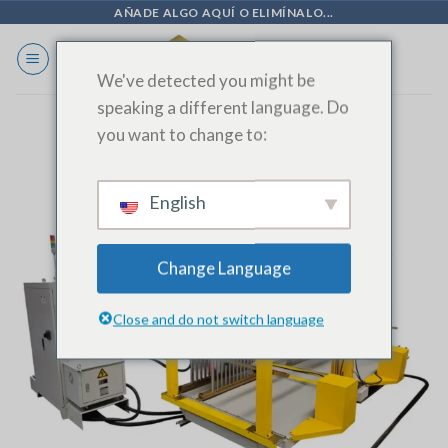
Ir
AÑADE ALGO AQUÍ O ELIMÍNALO...
al
contenido
We've detected you might be
speaking a different language. Do
you want to change to:
English
Change Language
Close and do not switch language