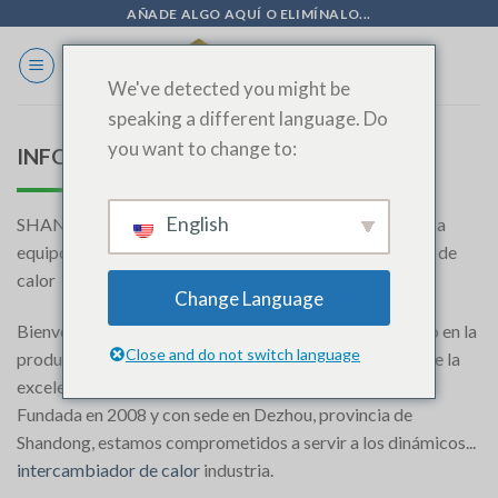
Ir
AÑADE ALGO AQUÍ O ELIMÍNALO...
al
contenido
We've detected you might be
speaking a different language. Do
you want to change to:
INFORMACIÓN SOBRE LA EMPRESA
English
SHANDONG SINOAK CO., LTD. - Su puerta de acceso a
equipos superiores de fabricación de intercambiadores de
calor
Change Language
Bienvenido a SHANDONG SINOAK CO., LTD., su socio en la
Close and do not switch language
producción de moldes de precisión y la piedra angular de la
excelencia en la fabricación moderna y especializada.
Fundada en 2008 y con sede en Dezhou, provincia de
Shandong, estamos comprometidos a servir a los dinámicos...
intercambiador de calor
industria.