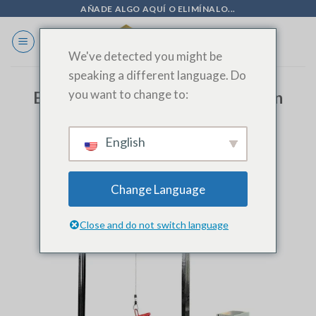
Ir
AÑADE ALGO AQUÍ O ELIMÍNALO...
al
contenido
We've detected you might be
speaking a different language. Do
you want to change to:
Eficiencia redefinida: La revolución
de las máquinas expansoras de 8
tubos de SINOAK
English
Change Language
Close and do not switch language