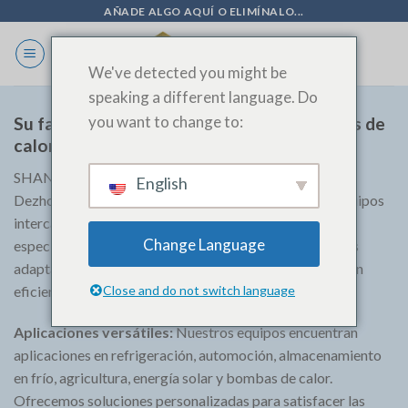
Ir
AÑADE ALGO AQUÍ O ELIMÍNALO...
al
contenido
We've detected you might be
speaking a different language. Do
you want to change to:
Su fabricante de equipos intercambiadores de
calor de confianza
SHANDONG SINOAK CO., LTD.fundada en 2008 en
English
Dezhou, Shandong, es su proveedor de confianza de equipos
intercambiadores de calor personalizados. Nos
Change Language
especializamos en la elaboración de soluciones precisas
adaptadas a diversas industrias, apoyando la fabricación
eficiente y de alta calidad.
Close and do not switch language
Aplicaciones versátiles:
Nuestros equipos encuentran
aplicaciones en refrigeración, automoción, almacenamiento
en frío, agricultura, energía solar y bombas de calor.
Ofrecemos soluciones personalizadas para satisfacer las