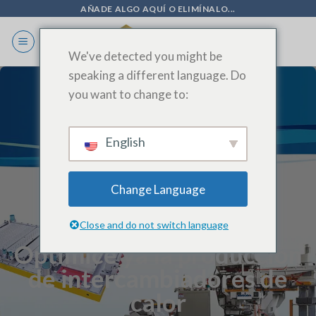
Ir
AÑADE ALGO AQUÍ O ELIMÍNALO...
al
contenido
We've detected you might be
speaking a different language. Do
you want to change to:
English
Change Language
Close and do not switch language
Optimice ya la producción
de intercambiadores de
calor