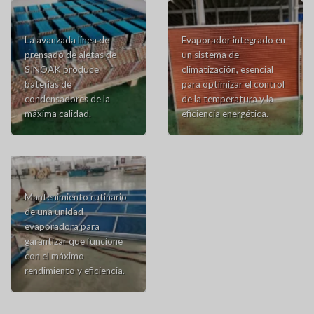
La avanzada línea de
Evaporador integrado en
prensado de aletas de
un sistema de
SINOAK produce
climatización, esencial
baterías de
para optimizar el control
condensadores de la
de la temperatura y la
máxima calidad.
eficiencia energética.
Mantenimiento rutinario
de una unidad
evaporadora para
garantizar que funcione
con el máximo
rendimiento y eficiencia.