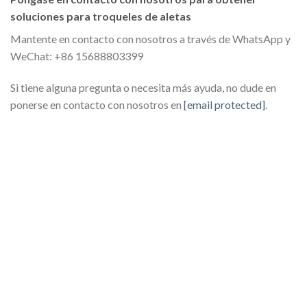
soluciones para troqueles de aletas
Mantente en contacto con nosotros a través de WhatsApp y
WeChat: +86 15688803399
Si tiene alguna pregunta o necesita más ayuda, no dude en
ponerse en contacto con nosotros en
[email protected]
.
Vista detallada de los
cnico instala con
serpentines del
ia una unidad
evaporador, destacando
radora, crucial para
su papel en el
ner los entornos de
intercambio eficaz de
enamiento en frío.
calor dentro de los
sistemas de refrigeración.
rador industrial de
rendimiento
zado en sistemas de
cción, ventilación y