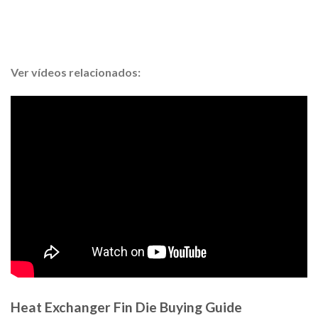
acondicionado para
iciencia de
geración óptima.
Ver vídeos relacionados:
Heat Exchanger Fin Die Buying Guide