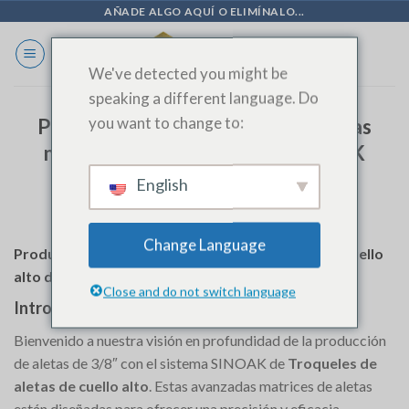
Ir
AÑADE ALGO AQUÍ O ELIMÍNALO...
al
contenido
We've detected you might be
speaking a different language. Do
you want to change to:
Producción de aletas de 3/8″ con las
matrices de cuello alto de SINOAK
English
Change Language
Producción de aletas de 3/8″ con las matrices de cuello
alto de SINOAK
Close and do not switch language
Introducción
Bienvenido a nuestra visión en profundidad de la producción
de aletas de 3/8″ con el sistema SINOAK de
Troqueles de
aletas de cuello alto
. Estas avanzadas matrices de aletas
están diseñadas para ofrecer una precisión y eficacia