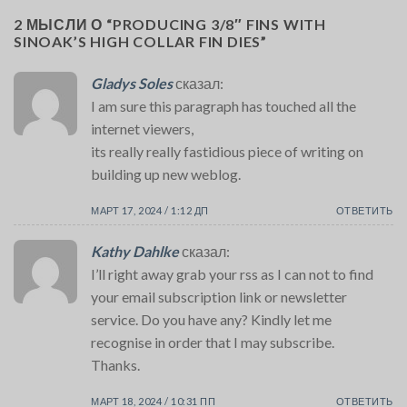
2 МЫСЛИ О “
PRODUCING 3/8″ FINS WITH
SINOAK’S HIGH COLLAR FIN DIES
”
Gladys Soles
сказал:
I am sure this paragraph has touched all the
internet viewers,
its really really fastidious piece of writing on
building up new weblog.
МАРТ 17, 2024 / 1:12 ДП
ОТВЕТИТЬ
Kathy Dahlke
сказал:
I’ll right away grab your rss as I can not to find
your email subscription link or newsletter
service. Do you have any? Kindly let me
recognise in order that I may subscribe.
Thanks.
МАРТ 18, 2024 / 10:31 ПП
ОТВЕТИТЬ