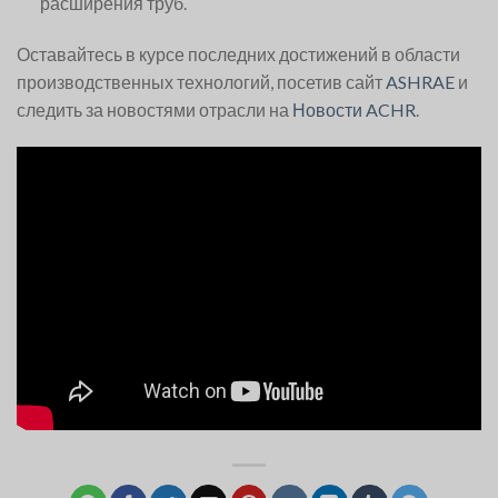
расширения труб.
Оставайтесь в курсе последних достижений в области
производственных технологий, посетив сайт
ASHRAE
и
следить за новостями отрасли на
Новости ACHR
.