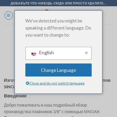
Перейти
ДОБАВЬТЕ ЧТО-НИБУДЬ СЮДА ИЛИ ПРОСТО УДАЛИТЕ...
к
содержанию
We've detected you might be
speaking a different language. Do
you want to change to:
Изготовление плавников 3/8″ с
помощью штампов SINOAK с
высоким воротником
English
Change Language
Изготовление плавников 3/8″ с помощью штампов
Close and do not switch language
SINOAK с высоким воротником
Введение
Добро пожаловать в наш подробный обзор
производства плавников 3/8″ с помощью SINOAK