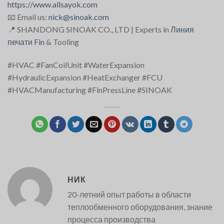
https://www.allsayok.com
📧 Email us:
nick@sinoak.com
📍 SHANDONG SINOAK CO., LTD | Experts in
Линия
печати Fin
& Tooling
#HVAC #FanCoilUnit #WaterExpansion
#HydraulicExpansion #HeatExchanger #FCU
#HVACManufacturing #FinPressLine #SINOAK
НИК
20-летний опыт работы в области
теплообменного оборудования, знание
процесса производства