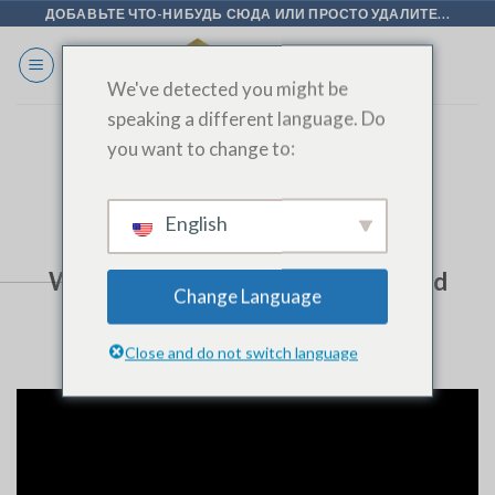
Перейти
ДОБАВЬТЕ ЧТО-НИБУДЬ СЮДА ИЛИ ПРОСТО УДАЛИТЕ...
к
содержанию
We've detected you might be
speaking a different language. Do
you want to change to:
How Fan Coil Units Use Hydraulic
Expansion | Water Expansion
Process ExplainedHow Fan Coil
English
Units Use Hydraulic Expansion |
Water Expansion Process Explained
Change Language
Close and do not switch language