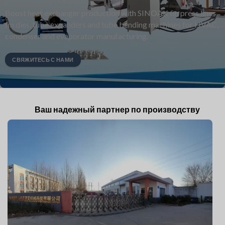
Boost heat exchanger production with SINOAK fin press lines,
fin dies, tube expanders and tube bending machines for HVAC,
condenser and evaporator manufacturing.
СВЯЖИТЕСЬ С НАМИ
Ваш надежный партнер по производству