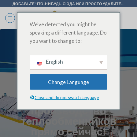
Перейти
ДОБАВЬТЕ ЧТО-НИБУДЬ СЮДА ИЛИ ПРОСТО УДАЛИТЕ...
к
содержанию
We've detected you might be
speaking a different language. Do
you want to change to:
English
Change Language
Оптимизируйте
Close and do not switch language
производство
теплообменников
прямо сейчас!