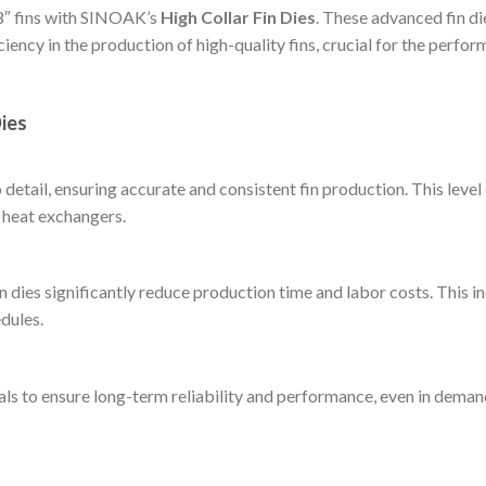
8″ fins with SINOAK’s
High Collar Fin Dies
. These advanced fin di
ciency in the production of high-quality fins, crucial for the perfo
ies
 detail, ensuring accurate and consistent fin production. This level
f heat exchangers.
 dies significantly reduce production time and labor costs. This i
dules.
ials to ensure long-term reliability and performance, even in dema