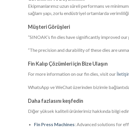
Ekipmanlarımız uzun süreli performans ve minimum ar
sağlam yapı, zorlu endüstriyel ortamlarda verimliliğ
Müşteri Görüşleri
“SINOAK’s fin dies have significantly improved our 
“The precision and durability of these dies are unm
Fin Kalıp Çözümleri için Bize Ulaşın
For more information on our fin dies, visit our
İletiş
WhatsApp ve WeChat üzerinden bizimle bağlantıd
Daha fazlasını keşfedin
Diğer yüksek kaliteli ürünlerimiz hakkında bilgi edin
Fin Press Machines
: Advanced solutions for eff