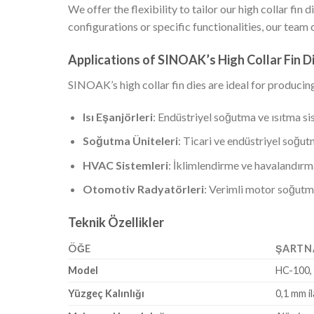
We offer the flexibility to tailor our high collar fi
configurations or specific functionalities, our team 
Applications of SINOAK’s High Collar Fin D
SINOAK’s high collar fin dies are ideal for producing
Isı Eşanjörleri
: Endüstriyel soğutma ve ısıtma sist
Soğutma Üniteleri
: Ticari ve endüstriyel soğu
HVAC Sistemleri
: İklimlendirme ve havalandırma
Otomotiv Radyatörleri
: Verimli motor soğutm
Teknik Özellikler
ÖĞE
ŞARTN
Model
HC-100,
Yüzgeç Kalınlığı
0,1 mm i