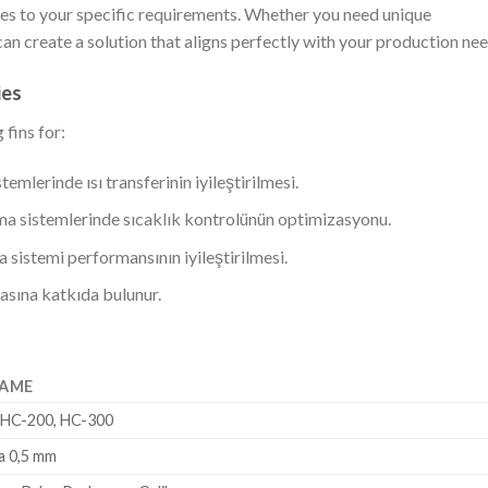
n dies to your specific requirements. Whether you need unique
can create a solution that aligns perfectly with your production nee
ies
 fins for:
emlerinde ısı transferinin iyileştirilmesi.
tma sistemlerinde sıcaklık kontrolünün optimizasyonu.
 sistemi performansının iyileştirilmesi.
asına katkıda bulunur.
AME
 HC-200, HC-300
la 0,5 mm