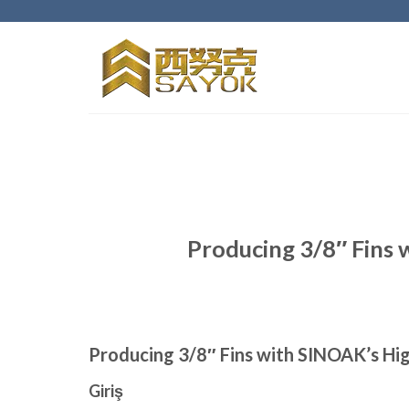
İçeriğe
geç
Producing 3/8″ Fins 
Producing 3/8″ Fins with SINOAK’s High
Giriş