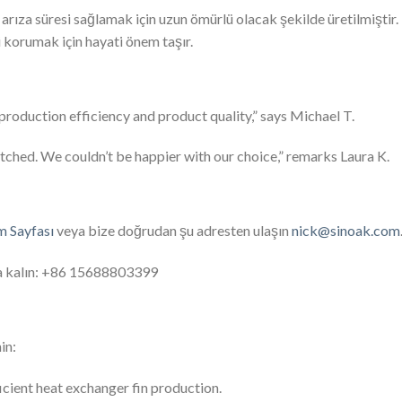
ıza süresi sağlamak için uzun ömürlü olacak şekilde üretilmiştir.
i korumak için hayati önem taşır.
production efficiency and product quality,” says Michael T.
atched. We couldn’t be happier with our choice,” remarks Laura K.
im Sayfası
veya bize doğrudan şu adresten ulaşın
nick@sinoak.com
a kalın: +86 15688803399
in:
icient heat exchanger fin production.