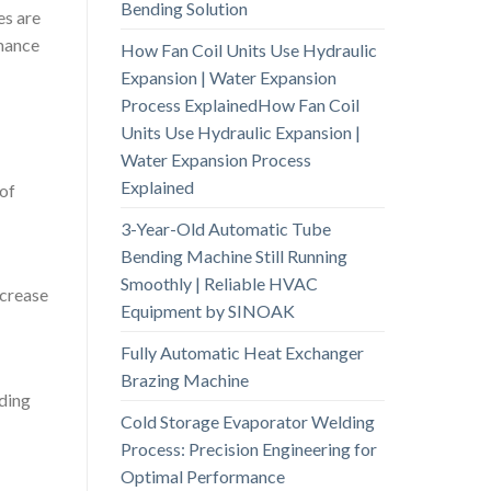
Bending Solution
es are
rmance
How Fan Coil Units Use Hydraulic
Expansion | Water Expansion
Process ExplainedHow Fan Coil
Units Use Hydraulic Expansion |
Water Expansion Process
Explained
 of
3-Year-Old Automatic Tube
Bending Machine Still Running
Smoothly | Reliable HVAC
ncrease
Equipment by SINOAK
Fully Automatic Heat Exchanger
Brazing Machine
nding
Cold Storage Evaporator Welding
Process: Precision Engineering for
Optimal Performance