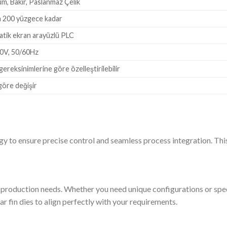
m, Bakır, Paslanmaz Çelik
 200 yüzgece kadar
tik ekran arayüzlü PLC
0V, 50/60Hz
ereksinimlerine göre özelleştirilebilir
öre değişir
logy to ensure precise control and seamless process integration. Thi
c production needs. Whether you need unique configurations or spe
ar fin dies to align perfectly with your requirements.