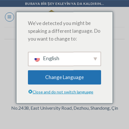
İçeriğe
BURAYA BIR ŞEY EKLEYIN YA DA KALDIRIN...
geç
We've detected you might be
speaking a different language. Do
you want to change to:
İLETIŞIME GEÇIN
English
Change Language
Close and do not switch language
Adres
No.2438, East University Road, Dezhou, Shandong, Çin