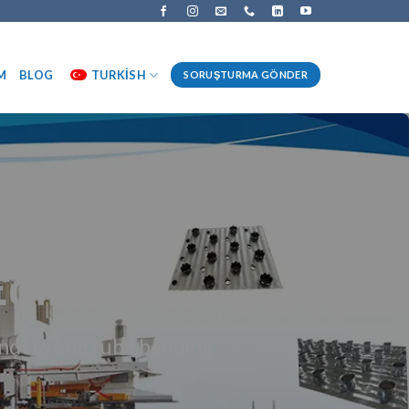
M
BLOG
TURKISH
SORUŞTURMA GÖNDER
Edin!
anders and tube bending