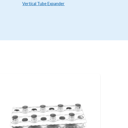
Vertical Tube Expander
Fully Autom