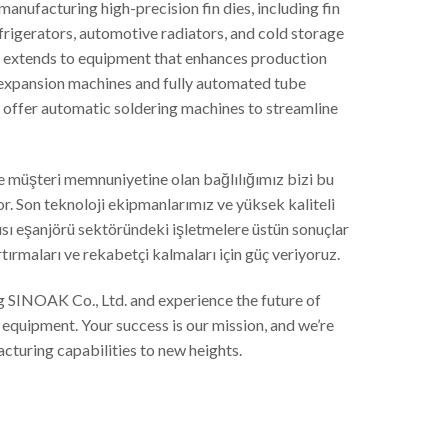
ufacturing high-precision fin dies, including fin
refrigerators, automotive radiators, and cold storage
e extends to equipment that enhances production
l expansion machines and fully automated tube
offer automatic soldering machines to streamline
e müşteri memnuniyetine olan bağlılığımız bizi bu
or. Son teknoloji ekipmanlarımız ve yüksek kaliteli
, ısı eşanjörü sektöründeki işletmelere üstün sonuçlar
rtırmaları ve rekabetçi kalmaları için güç veriyoruz.
SINOAK Co., Ltd. and experience the future of
equipment. Your success is our mission, and we’re
cturing capabilities to new heights.