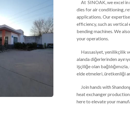
At SINOAK, we excel in man
dies for air conditioning, 
applications. Our expertis
efficiency, such as vertica
bending machines. We also 
your operations.
Hassasiyet, yenilikçilik v
alanda diğerlerinden ayırıy
işçiliğe olan bağlılığımızla
elde etmeleri, üretkenliği a
Join hands with Shandong 
heat exchanger production 
here to elevate your manufa