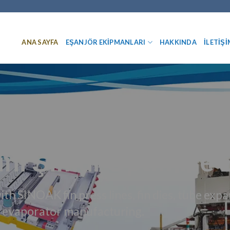
ANA SAYFA
EŞANJÖR EKIPMANLARI
HAKKINDA
İLETIŞI
ini Şimdi Optimize 
th SINOAK fin press lines, fin dies, tube exp
 evaporator manufacturing.