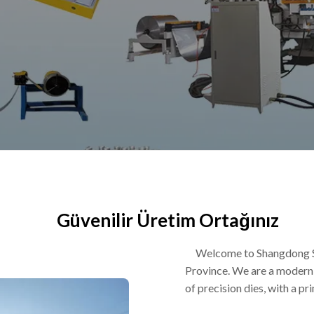
Güvenilir Üretim Ortağınız
Welcome to Shangdong SI
Province. We are a modern
of precision dies, with a p