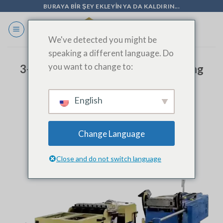
İçeriğe
BURAYA BIR ŞEY EKLEYIN YA DA KALDIRIN...
geç
We've detected you might be
speaking a different language. Do
you want to change to:
3-Year-Old Automatic Tube Bending
Machine Still Running Smoothly |
Reliable HVAC Equipment by
English
SINOAK
Change Language
Close and do not switch language