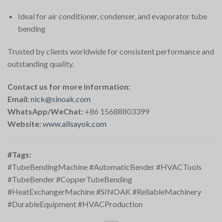
Ideal for air conditioner, condenser, and evaporator tube
bending
Trusted by clients worldwide for consistent performance and
outstanding quality.
Contact us for more information:
Email:
nick@sinoak.com
WhatsApp/WeChat:
+86 15688803399
Website:
www.allsayok.com
#Tags:
#TubeBendingMachine #AutomaticBender #HVACTools
#TubeBender #CopperTubeBending
#HeatExchangerMachine #SINOAK #ReliableMachinery
#DurableEquipment #HVACProduction