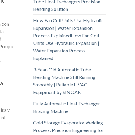
AK
Tube Heat Exchangers Precision
Bending Solution
How Fan Coil Units Use Hydraulic
n con
Expansion | Water Expansion
da
Process ExplainedHow Fan Coil
d
Units Use Hydraulic Expansion |
 Porque
Water Expansion Process
Explained
os
3-Year-Old Automatic Tube
Bending Machine Still Running
ia
Smoothly | Reliable HVAC
Equipment by SINOAK
Fully Automatic Heat Exchanger
isa y
Brazing Machine
ial
Cold Storage Evaporator Welding
Process: Precision Engineering for