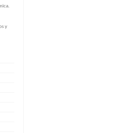
mica.
os y