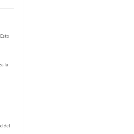
 Esto
a la
d del