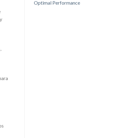
Optimal Performance
e
 y
,
para
os