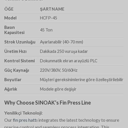
ÖĞE
ŞARTNAME
Model
HCFP-45
Basın
45 Ton
Kapasitesi
Strok Uzunluğu
Ayarlanabilir (40-70 mm)
Üretim Hızı
Dakikada 250 vuruşa kadar
Kontrol Sistemi
Dokunmatik ekran arayüzlü PLC
Güç Kaynağı
220V/380V, 50/60Hz
Boyutlar
Müşteri gereksinimlerine göre özelleştirilebilir
Ağırlık
Modele göre değişir
Why Choose SINOAK’s Fin Press Line
Yenilikçi Teknoloji
:
Our
fin pres hattı
integrates the latest technology to ensure
precise control and seamless process integration. This