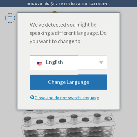
İçeriğe
BURAYA BIR ŞEY EKLEYIN YA DA KALDIRIN...
geç
We've detected you might be
speaking a different language. Do
you want to change to:
Yüksek Yakalı Fin Pres Hattı
English
Change Language
Close and do not switch language