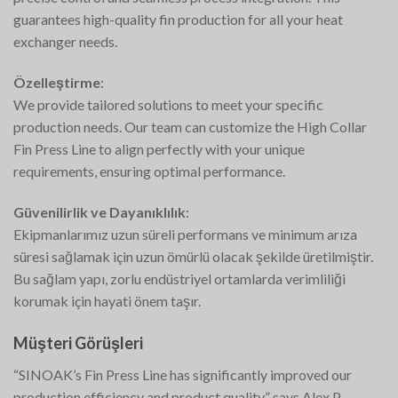
guarantees high-quality fin production for all your heat
exchanger needs.
Özelleştirme
:
We provide tailored solutions to meet your specific
production needs. Our team can customize the High Collar
Fin Press Line to align perfectly with your unique
requirements, ensuring optimal performance.
Güvenilirlik ve Dayanıklılık
:
Ekipmanlarımız uzun süreli performans ve minimum arıza
süresi sağlamak için uzun ömürlü olacak şekilde üretilmiştir.
Bu sağlam yapı, zorlu endüstriyel ortamlarda verimliliği
korumak için hayati önem taşır.
Müşteri Görüşleri
“SINOAK’s Fin Press Line has significantly improved our
production efficiency and product quality,” says Alex P.