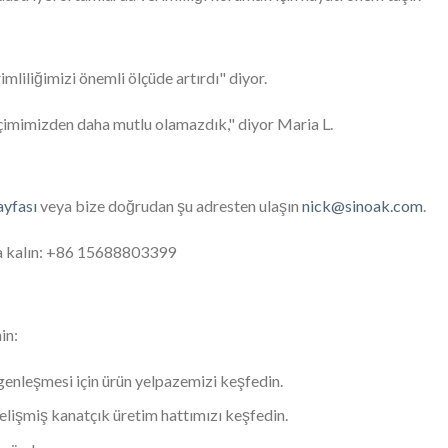
liliğimizi önemli ölçüde artırdı" diyor.
eçimimizden daha mutlu olamazdık," diyor Maria L.
ayfası
veya bize doğrudan şu adresten ulaşın
nick@sinoak.com
.
a kalın: +86 15688803399
in:
u genleşmesi için ürün yelpazemizi keşfedin.
gelişmiş kanatçık üretim hattımızı keşfedin.