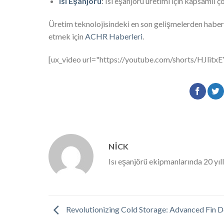
Isı Eşanjörü
: Isı eşanjörü üretimi için kapsamlı ç
Üretim teknolojisindeki en son gelişmelerden haberd
etmek için
ACHR Haberleri
.
[ux_video url="https://youtube.com/shorts/HJlitx
NICK
Isı eşanjörü ekipmanlarında 20 yıl
Revolutionizing Cold Storage: Advanced Fin D