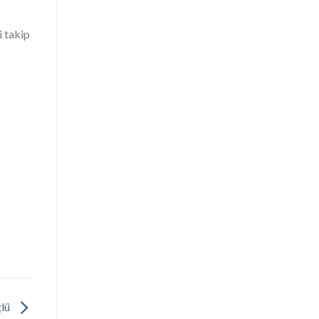
i takip
çlü