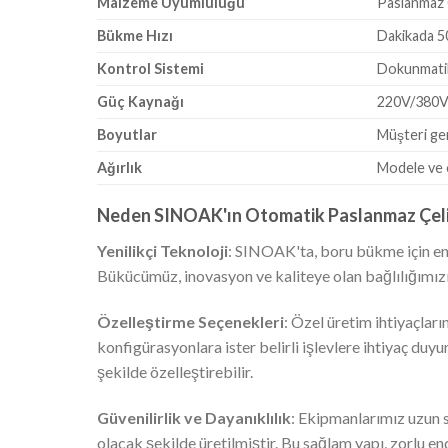
Malzeme Uyumluluğu
Paslanmaz 
Bükme Hızı
Dakikada 5
Kontrol Sistemi
Dokunmatik
Güç Kaynağı
220V/380V
Boyutlar
Müşteri ger
Ağırlık
Modele ve 
Neden SINOAK'ın Otomatik Paslanmaz Çeli
Yenilikçi Teknoloji
: SINOAK'ta, boru bükme için en
Bükücümüz, inovasyon ve kaliteye olan bağlılığımızı 
Özelleştirme Seçenekleri
: Özel üretim ihtiyaçları
konfigürasyonlara ister belirli işlevlere ihtiyaç d
şekilde özelleştirebilir.
Güvenilirlik ve Dayanıklılık
: Ekipmanlarımız uzun 
olacak şekilde üretilmiştir. Bu sağlam yapı, zorlu en