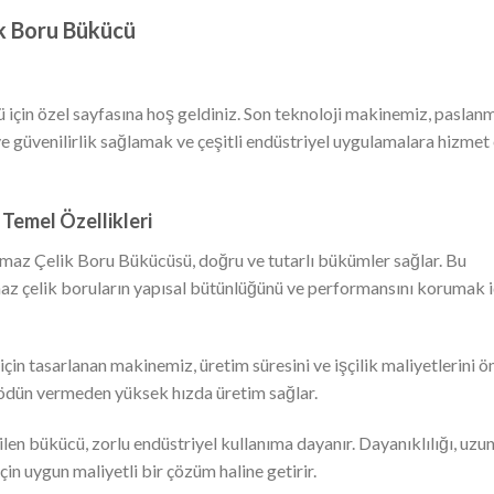
k Boru Bükücü
in özel sayfasına hoş geldiniz. Son teknoloji makinemiz, paslan
ve güvenilirlik sağlamak ve çeşitli endüstriyel uygulamalara hizme
Temel Özellikleri
az Çelik Boru Bükücüsü, doğru ve tutarlı bükümler sağlar. Bu
az çelik boruların yapısal bütünlüğünü ve performansını korumak i
çin tasarlanan makinemiz, üretim süresini ve işçilik maliyetlerini ö
 ödün vermeden yüksek hızda üretim sağlar.
len bükücü, zorlu endüstriyel kullanıma dayanır. Dayanıklılığı, uzun
çin uygun maliyetli bir çözüm haline getirir.