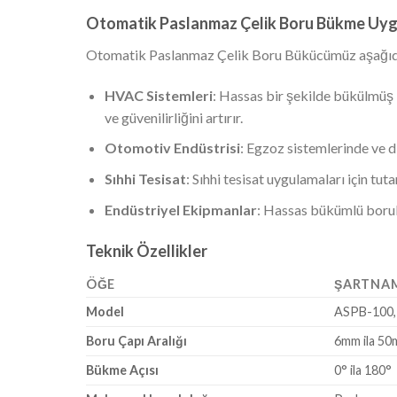
Otomatik Paslanmaz Çelik Boru Bükme Uyg
Otomatik Paslanmaz Çelik Boru Bükücümüz aşağıda
HVAC Sistemleri
: Hassas bir şekilde bükülmüş b
ve güvenilirliğini artırır.
Otomotiv Endüstrisi
: Egzoz sistemlerinde ve 
Sıhhi Tesisat
: Sıhhi tesisat uygulamaları için tut
Endüstriyel Ekipmanlar
: Hassas bükümlü borul
Teknik Özellikler
ÖĞE
ŞARTNA
Model
ASPB-100,
Boru Çapı Aralığı
6mm ila 5
Bükme Açısı
0° ila 180°