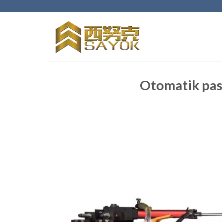
İçeriğe
geç
Otomatik pas