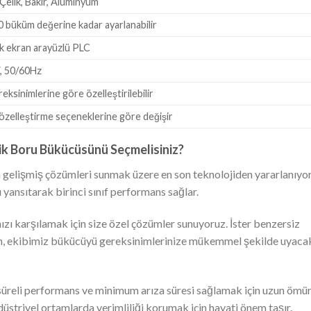
Çelik, Bakır, Alüminyum
0 büküm değerine kadar ayarlanabilir
 ekran arayüzlü PLC
, 50/60Hz
eksinimlerine göre özelleştirilebilir
özelleştirme seçeneklerine göre değişir
k Boru Bükücüsünü Seçmelisiniz?
 gelişmiş çözümleri sunmak üzere en son teknolojiden yararlanıyo
yansıtarak birinci sınıf performans sağlar.
nızı karşılamak için size özel çözümler sunuyoruz. İster benzersiz
uyun, ekibimiz bükücüyü gereksinimlerinize mükemmel şekilde uyaca
süreli performans ve minimum arıza süresi sağlamak için uzun ömür
düstriyel ortamlarda verimliliği korumak için hayati önem taşır.