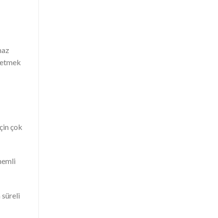
maz
t etmek
çin çok
nemli
 süreli