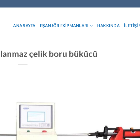
ANA SAYFA
EŞANJÖR EKIPMANLARI
HAKKINDA
İLETIŞI
lanmaz çelik boru bükücü