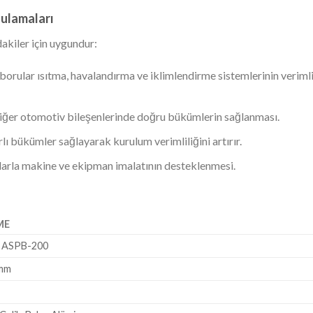
ulamaları
kiler için uygundur:
orular ısıtma, havalandırma ve iklimlendirme sistemlerinin verimli
diğer otomotiv bileşenlerinde doğru bükümlerin sağlanması.
arlı bükümler sağlayarak kurulum verimliliğini artırır.
arla makine ve ekipman imalatının desteklenmesi.
ME
 ASPB-200
0mm