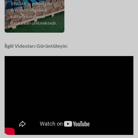
SINOAK'ın gelişmiş fin
pres hattı en yüksek
kalitede kondenser
bataryaları üretmektedir.
İlgili Videoları Görüntüleyin: