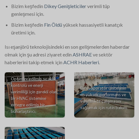
Bizim keşfedin
Dikey Genişleticiler
verimli tüp
genleşmesi için.
Bizim keşfedin
Fin Öldü
yüksek hassasiyetli kanatçık
üretimi için.
Isı eşanjörü teknolojisindeki en son gelişmelerden haberdar
olmak için şu adresi ziyaret edin
ASHRAE
ve sektör
haberlerini takip etmek için
ACHR Haberleri
.
Optimize edilmiş sıcaklık
kontrolü ve enerji
Bir evaporatör ünitesinin
verimliliği için gerekli olan,
en yüksek performans ve
bir HVAC sistemine
verimlilikte çalışmasını
entegre edilmiş bir
sağlamak için rutin bakım.
buharlaştırıcı.