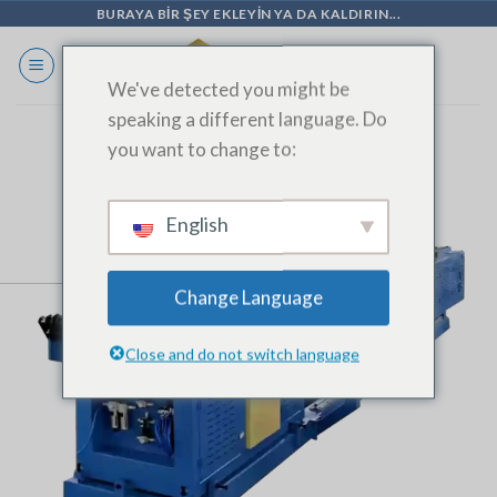
İçeriğe
BURAYA BIR ŞEY EKLEYIN YA DA KALDIRIN...
geç
We've detected you might be
speaking a different language. Do
you want to change to:
English
Change Language
Close and do not switch language