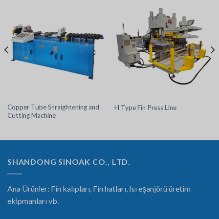
Copper Tube Straightening and
H Type Fin Press Line
Cutting Machine
SHANDONG SINOAK CO., LTD.
Ana Ürünler: Fin kalıpları, Fin hatları, Isı eşanjörü üretim
ekipmanları vb.