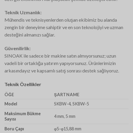
Teknik Uzmanlık:
Mühendis ve teknisyenlerden oluşan ekibimiz bu alanda
zengin bir deneyime sahiptir ve en son teknolojiyi ve uzman
desteğini almanızı sağlar.
Güvenilirlik:
SINOAK ile sadece bir makine satın almıyorsunuz; uzun
vadeli bir ortaklığa yatırım yapıyorsunuz. Ürünlerimizin
arkasındayız ve kapsamlı satış sonrası destek sağlıyoruz.
Teknik Özellikler
ÖĞE
ŞARTNAME
Model
SKBW-4, SKBW-5
Maksimum Bükme
4 mm, 5 mm
Sayısı
Boru Çapı
φ5-φ15,88 mm