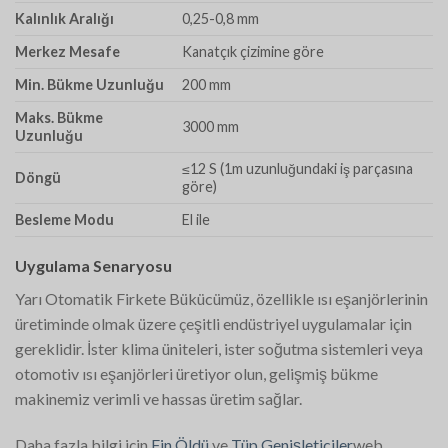
Kalınlık Aralığı
0,25-0,8 mm
Merkez Mesafe
Kanatçık çizimine göre
Min. Bükme Uzunluğu
200 mm
Maks. Bükme
3000 mm
Uzunluğu
≤12 S (1m uzunluğundaki iş parçasına
Döngü
göre)
Besleme Modu
El ile
Uygulama Senaryosu
Yarı Otomatik Firkete Bükücümüz, özellikle ısı eşanjörlerinin
üretiminde olmak üzere çeşitli endüstriyel uygulamalar için
gereklidir. İster klima üniteleri, ister soğutma sistemleri veya
otomotiv ısı eşanjörleri üretiyor olun, gelişmiş bükme
makinemiz verimli ve hassas üretim sağlar.
Daha fazla bilgi için
Fin Öldü
ve
Tüp Genişleticiler
web