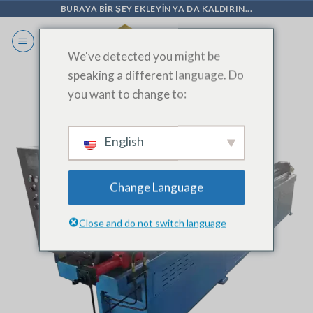
İçeriğe
BURAYA BIR ŞEY EKLEYIN YA DA KALDIRIN...
geç
We've detected you might be
speaking a different language. Do
you want to change to:
English
Change Language
Close and do not switch language