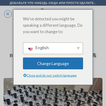
Перейти
ДОБАВЬТЕ ЧТО-НИБУДЬ СЮДА ИЛИ ПРОСТО УДАЛИТЕ...
к
содержанию
We've detected you might be
speaking a different language. Do
you want to change to:
МЕТКА АРХИВА:
#TUBE EXPANDER
English
БЛОГ
Высокий воротник с кромкой Fin Die高
翻边翅片模具
Change Language
Close and do not switch language