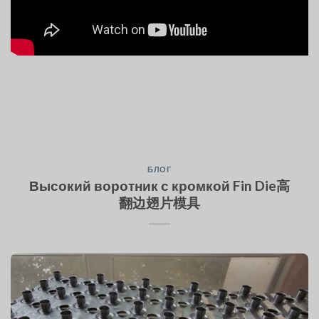
БЛОГ
Высокий воротник с кромкой Fin Die高
翻边翅片模具