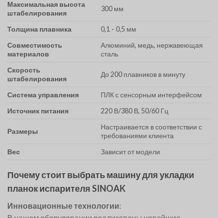
Максимальная высота
300 мм
штабелирования
Толщина плавника
0,1 - 0,5 мм
Совместимость
Алюминий, медь, нержавеющая
материалов
сталь
Скорость
До 200 плавников в минуту
штабелирования
Система управления
ПЛК с сенсорным интерфейсом
Источник питания
220 В/380 В, 50/60 Гц
Настраивается в соответствии с
Размеры
требованиями клиента
Вес
Зависит от модели
Почему стоит выбрать машину для укладки
планок испарителя SINOAK
Инновационные технологии
:
В нашем оборудовании реализованы новейшие