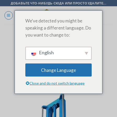
Перейти
ДОБАВЬТЕ ЧТО-НИБУДЬ СЮДА ИЛИ ПРОСТО УДАЛИТЕ...
к
содержанию
We've detected you might be
speaking a different language. Do
you want to change to:
МЕТКА АРХИВА:
#INDUSTRIAL HEAT
EXCHANGERS
English
БЛОГ
Производитель вертикальных
Change Language
расширителей
Close and do not switch language