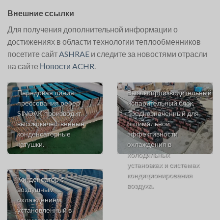
Внешние ссылки
Для получения дополнительной информации о
достижениях в области технологии теплообменников
посетите сайт
ASHRAE
и следите за новостями отрасли
на сайте
Новости ACHR
.
Передовая линия
Высокопроизводительный
прессования ребер
испарительный блок,
SINOAK производит
предназначенный для
высококачественные
оптимальной
конденсаторные
эффективности
катушки.
охлаждения в
холодильных
установках и системах
кондиционирования
Конденсатор с
воздуха.
воздушным
охлаждением,
установленный в