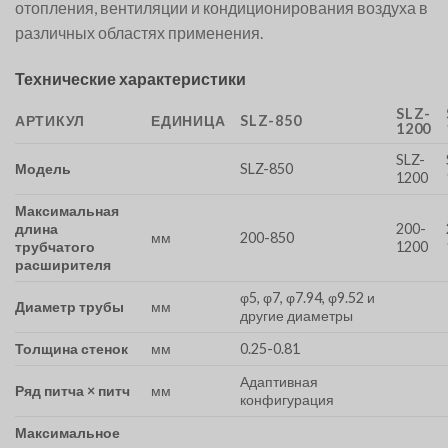
отопления, вентиляции и кондиционирования воздуха в
различных областях применения.
Технические характеристики
SLZ-
АРТИКУЛ
ЕДИНИЦА
SLZ-850
1200
SLZ-
Модель
SLZ-850
1200
Максимальная
длина
200-
мм
200-850
трубчатого
1200
расширителя
φ5, φ7, φ7.94, φ9.52 и
Диаметр трубы
мм
другие диаметры
Толщина стенок
мм
0.25-0.81
Адаптивная
Ряд питча × питч
мм
конфигурация
Максимальное