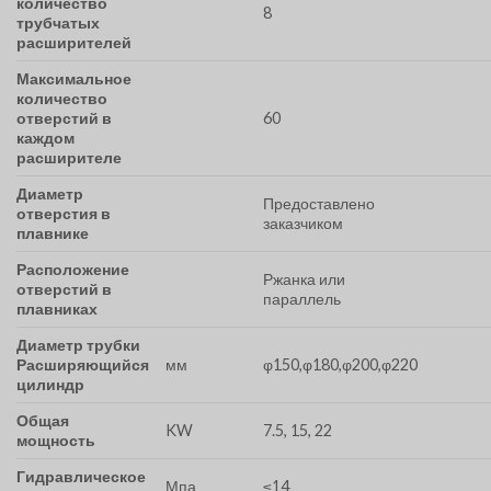
количество
8
трубчатых
расширителей
Максимальное
количество
отверстий в
60
каждом
расширителе
Диаметр
Предоставлено
отверстия в
заказчиком
плавнике
Расположение
Ржанка или
отверстий в
параллель
плавниках
Диаметр трубки
Расширяющийся
мм
φ150,φ180,φ200,φ220
цилиндр
Общая
KW
7.5, 15, 22
мощность
Гидравлическое
Мпа
≤14