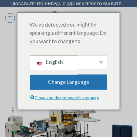
Перейти
ДОБАВЬТЕ ЧТО-НИБУДЬ СЮДА ИЛИ ПРОСТО УДАЛИТЕ...
к
содержанию
We've detected you might be
speaking a different language. Do
you want to change to:
Пресс для финнов от SINOAK
English
Change Language
Close and do not switch language