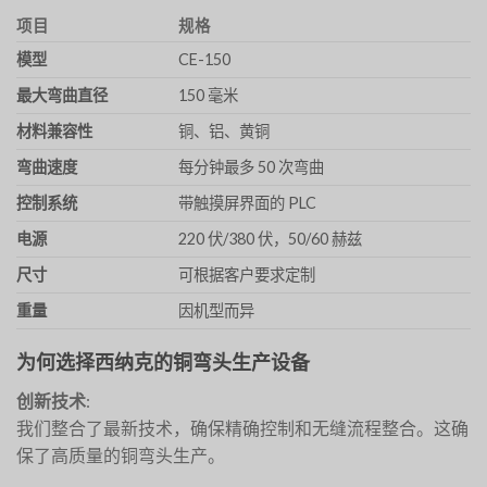
项目
规格
模型
CE-150
最大弯曲直径
150 毫米
材料兼容性
铜、铝、黄铜
弯曲速度
每分钟最多 50 次弯曲
控制系统
带触摸屏界面的 PLC
电源
220 伏/380 伏，50/60 赫兹
尺寸
可根据客户要求定制
重量
因机型而异
为何选择西纳克的铜弯头生产设备
创新技术
:
我们整合了最新技术，确保精确控制和无缝流程整合。这确
保了高质量的铜弯头生产。