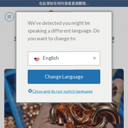
跳
在此添加任何内容或直接删除...
至
内
We've detected you might be
容
speaking a different language. Do
you want to change to:
半自动回程弯管机：彻底改变暖通空
调制造中的弯管工艺
English
Change Language
Close and do not switch language