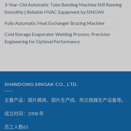
3-Year-Old Automatic Tube Bending Machine Still Running
Smoothly | Reliable HVAC Equipment by SINOAK
Fully Automatic Heat Exchanger Brazing Machine
Cold Storage Evaporator Welding Process: Precision
Engineering for Optimal Performance
SHANDONG SINOAK CO., LTD.
主要产品：翅片模具、翅片生产线、热交换器生产设备等。
成立时间：2008 年
员工人数65