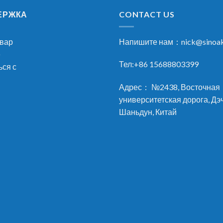
ЕРЖКА
CONTACT US
овар
Напишите нам：
nick@sinoa
е
Тел:+86 15688803399
ься с
Адрес： №2438, Восточная
университетская дорога, Дэ
Шаньдун, Китай