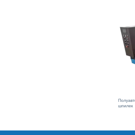
Полуавт
шпилек