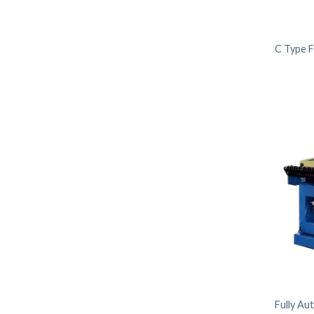
C Type F
Fully Au