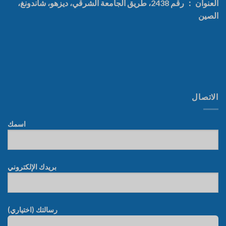
العنوان ： رقم 2438، طريق الجامعة الشرقي، ديزهو، شاندونغ،
الصين
الاتصال
اسمك
بريدك الإلكتروني
رسالتك (اختياري)