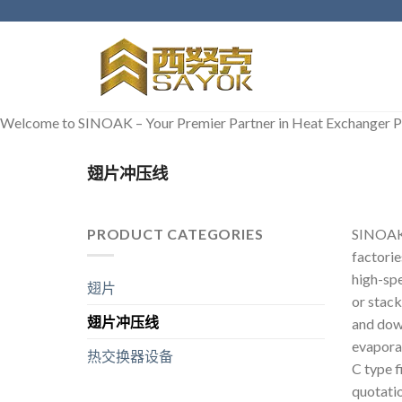
跳
至
内
容
Welcome to SINOAK – Your Premier Partner in Heat Exchanger P
翅片冲压线
PRODUCT CATEGORIES
SINOAK s
factorie
high-spe
翅片
or stack
翅片冲压线
and down
evaporat
热交换器设备
C type f
quotatio