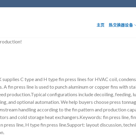
主页
热交换器设备
roduction!
upplies C type and H type fin press lines for HVAC coil, condens
s. A fin press line is used to punch aluminum or copper fins with sta
ed production.Typical configurations include decoiling, feeding, lub
ing, and optional automation. We help buyers choose press tonnage
stream handling according to the fin pattern and production capac
ors and cold storage heat exchangers.Keywords: fin press line, fin
in press line, H type fin press line.Support: layout discussion, tech
n.