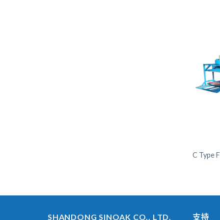
C Type F
SHANDONG SINOAK CO., LTD.
支持