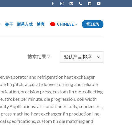
关于
联系方式
博客
CHINESE
发送查询
搜索结果 2：
er, evaporator and refrigeration heat exchanger
ble fin pitch, accurate louver forming and reliable
rication, precision press, custom fin die, collecting
, strokes per minute, die progression, coil width
ity.Applications: air conditioner coils, condensers,
 press machine, heat exchanger fin production line,
nical specifications, custom fin die matching and