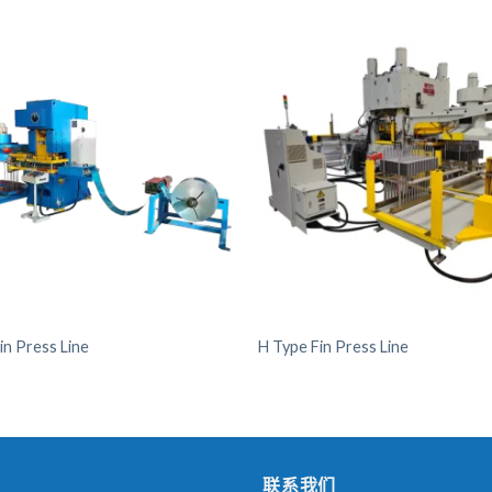
in Press Line
H Type Fin Press Line
联系我们