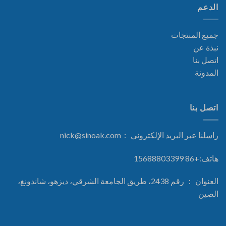
الدعم
جميع المنتجات
نبذة عن
اتصل بنا
المدونة
اتصل بنا
راسلنا عبر البريد الإلكتروني ：
nick@sinoak.com
هاتف:+86 15688803399
العنوان ： رقم 2438، طريق الجامعة الشرقي، ديزهو، شاندونغ،
الصين