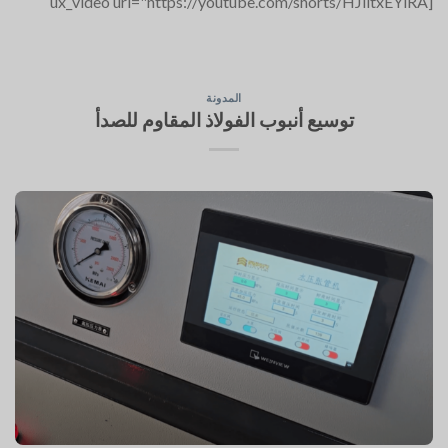
[ux_video url="https://youtube.com/shorts/HJlitxEYlRA
المدونة
توسيع أنبوب الفولاذ المقاوم للصدأ