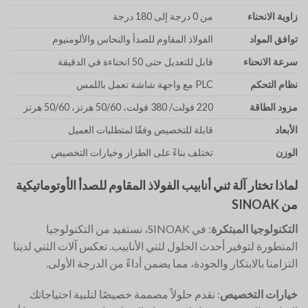
زاوية الانحناء
من 0 درجة إلى 180 درجة
توافق المواد
الفولاذ المقاوم للصدأ والنحاس والألومنيوم
سرعة الانحناء
قابل للتعديل حتى 50 انحناءة في الدقيقة
نظام التحكم
PLC مع واجهة شاشة تعمل باللمس
مزود الطاقة
220 فولت/ 380 فولت، 50/60 هرتز، 50/60 هرتز
الأبعاد
قابلة للتخصيص وفقًا لمتطلبات العميل
الوزن
تختلف بناءً على الطراز وخيارات التخصيص
لماذا تختار آلة ثني أنابيب الفولاذ المقاوم للصدأ الأوتوماتيكية
من SINOAK
التكنولوجيا المبتكرة
: في SINOAK، نستفيد من التكنولوجيا
المتطورة لتوفير أحدث الحلول لثني الأنابيب. تعكس آلات الثني لدينا
التزامنا بالابتكار والجودة، مما يضمن أداءً من الدرجة الأولى.
خيارات التخصيص
: نقدم حلولاً مصممة خصيصًا لتلبية احتياجاتك