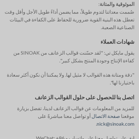
الموثوقية والمتانة
:
صُممت معداتنا لتدوم طويلاً، مما يضمن أداءً طويل الأجل وأقل وقت
تعطل. هذه البنية القوية ضرورية للحفاظ على الكفاءة في البيئات
الصناعية الصعبة.
شهادات العملاء
يقول مايكل تي: "لقد حسّنت قوالب الزعانف من SINOAK من
كفاءة الإنتاج وجودة المنتج بشكل كبير".
"دقة ومتانة هذه القوالب لا مثيل لها. ولا يمكننا أن نكون أكثر سعادة
باختيارنا لها".
اتصل بنا للحصول على حلول القوالب الزعانف
للمزيد من المعلومات عن قوالب الزعانف لدينا، تفضل بزيارة
موقعنا
صفحة الاتصال
أو تواصل معنا مباشرةً على
.
nick@sinoak.com
ابق على تواصل معنا على واتساب و WeChat: +86