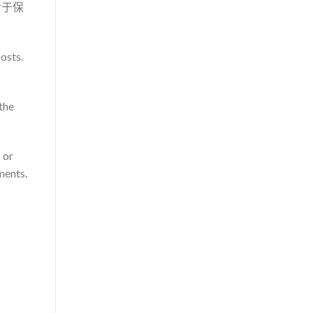
对于保
osts.
the
 or
ments.