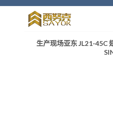
跳
至
内
容
生产现场亚东 JL21-45C
SI