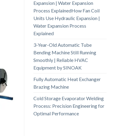
Expansion | Water Expansion
Process ExplainedHow Fan Coil
Units Use Hydraulic Expansion |
Water Expansion Process
Explained
3-Year-Old Automatic Tube
Bending Machine Still Running
Smoothly | Reliable HVAC
Equipment by SINOAK
Fully Automatic Heat Exchanger
Brazing Machine
Cold Storage Evaporator Welding
Process: Precision Engineering for
Optimal Performance