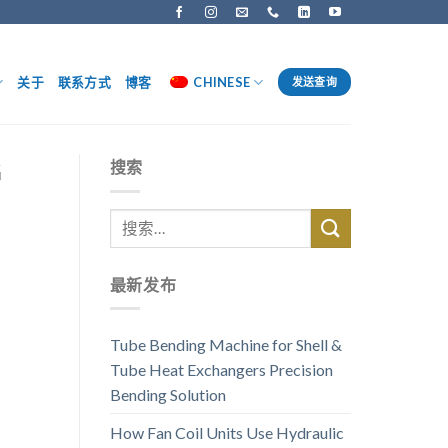
关于
联系方式
博客
CHINESE
发送查询
G
搜索
最新发布
Tube Bending Machine for Shell &
Tube Heat Exchangers Precision
Bending Solution
How Fan Coil Units Use Hydraulic