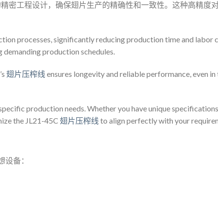
精密工程设计，确保翅片生产的精确性和一致性。这种高精度
ion processes, significantly reducing production time and labor c
ng demanding production schedules.
’s
翅片压榨线
ensures longevity and reliable performance, even in 
 specific production needs. Whether you have unique specifications
omize the JL21-45C
翅片压榨线
to align perfectly with your require
理想设备：
。